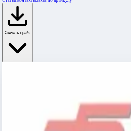
Статьи
Контакты
Заказ по артикулу
Скачать прайс
Главная
›
Каталог
›
Телескопические и ножничные подъемники
›
Аксессуары для подъемников
›
Аксессуары для подъемников E5 Move
›
Оцинковка + окраска деталей подъемника E5 ZI.VE
Аксессуары для подъемников E5 Move
Артикул:
E5 ZI.VE
Оцинковка + окраска деталей подъемни