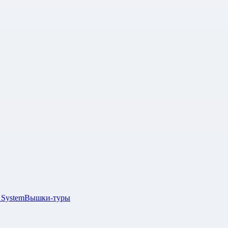
 System
Вышки-туры