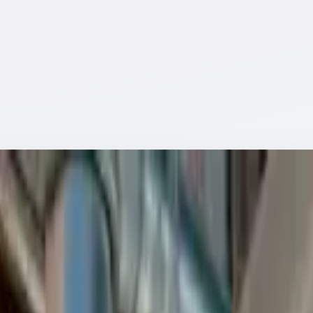
кого обслуживания в областях с препятствиями
›
B60.13
бслуживания в областях с препятствиями
Артикул:
SB60.13
тупеней Faraone SB60.13