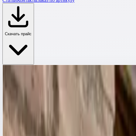
Статьи
Контакты
Заказ по артикулу
Скачать прайс
Главная
›
Каталог
›
Готовые лестницы Faraone Scala System
›
Специальные консольные лестницы Faraone для техничес
Специальная консольная лестница 13 ступеней Faraone S
Специальные консольные лестницы Faraone для технического о
Специальная консольная лестница 13 с