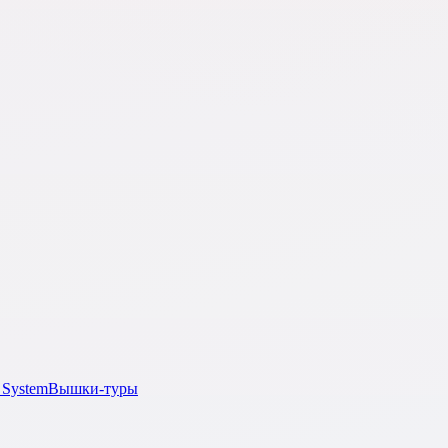
 System
Вышки-туры