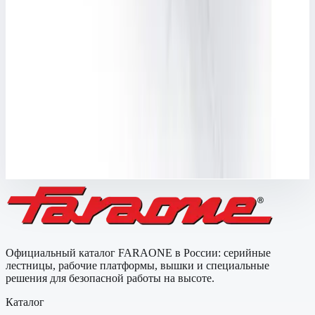
36 495 ₽
FARAONE
Вертикальная лестница Faraone SVS.0 2,5 м, с
анкером фиксированной длины SVS0-264
Арт.
SVS0-264
Вертикальная лестница Faraone SVS.0 2,5 м, с анкером
фиксированной длины SVS0-264
77 911 ₽
Официальный каталог FARAONE в России: серийные
лестницы, рабочие платформы, вышки и специальные
решения для безопасной работы на высоте.
Каталог