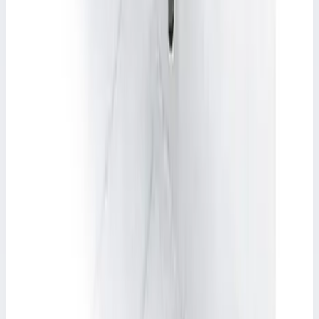
Односекционная приставная лестница с стабилизатором
Faraone 150.1 15 ступеней (глубина 3 см) S1450/E.7
Рабочая высота
5,0 м
Ступеней
15
Масса
8,7 кг
32 805 ₽
FARAONE
Односекционная приставная лестница Faraone
150.1 15 ступеней (глубина 8 см) S1450/E*
Арт.
S1450/E*
Односекционная приставная лестница Faraone 150.1 15
ступеней (глубина 8 см) S1450/E*
Рабочая высота
5,0 м
Ступеней