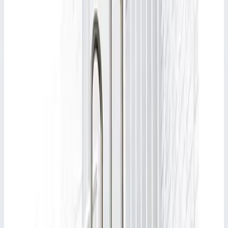
Арт.
S1450/E
15 ступеней
Рабочая высота 5,0 м · Масса 8,7 кг
Односекционная лестница
Артикул:
S1250/E
Односекционная приставная лестница
Faraone 150.1 8 ступеней (глубина 3 см)
S1250/E
Наличие и сроки поставки — по запросу
FARAONE
·
Односекционная лестница
·
Односекционная
лестница
Односекционная приставная лестница Faraone 150.1 8
ступеней (глубина 3 см) S1250/E
Основные параметры
Рабочая высота