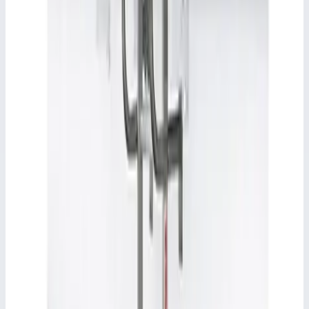
Скачать каталог (PDF, 640 KB)
Документ из карточки товара FARAONE
Брошюры
·
RU