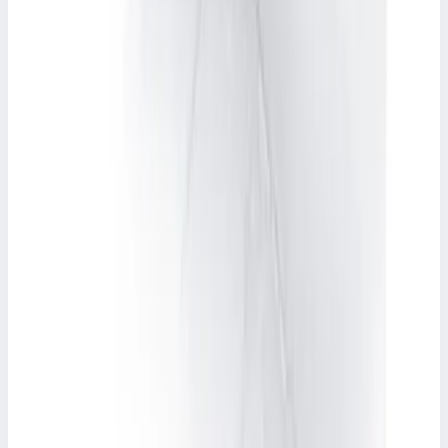
15
Масса
8,7 кг
45 107 ₽
FARAONE
Многофункциональная лестница из 2-х частей
Faraone 150.2 8+8 ступеней (глубина 3 см)
ST2502N
Арт.
ST2502N
Многофункциональная лестница из 2-х частей Faraone 150.2
8+8 ступеней (глубина 3 см) ST2502N
Рабочая высота
3,49 м
Ступеней
8+8
Масса
12,8 кг