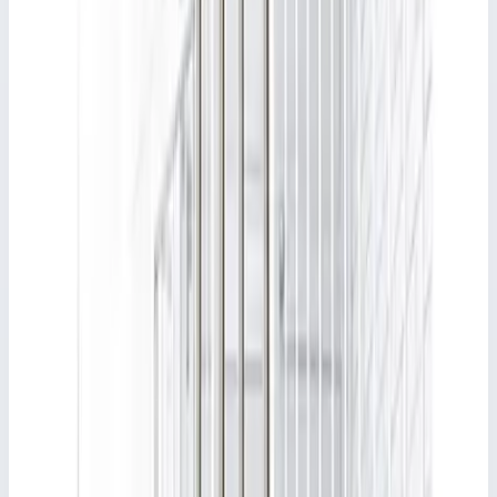
3,0 м
Количество ступеней
8
Производитель
Faraone
Страна производитель
Италия
Стоимость
13 942
₽
с НДС 22%
Добавить в корзину
Добавить к сравнению