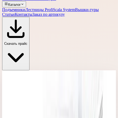
Каталог
Подъемники
Лестницы Profi
Scala System
Вышки-туры
Статьи
Контакты
Заказ по артикулу
Скачать прайс
Главная
›
Каталог
›
Лестницы Faraone Profi
›
Односекционная лестница
›
Односекционная приставная лестница Faraone 150.1 8
ступеней (глубина 3 см) S1250/E
Односекционная лестница
Артикул:
S1250/E