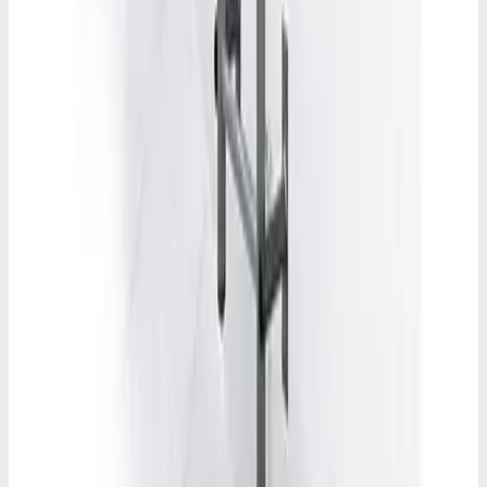
FARAONE
Специальный элемент для крепления лестницы
на крышу Faraone DESK01
Арт.
DESK01
Специальный элемент для крепления лестницы на крышу
Faraone DESK01
5 946 ₽
Другие серии FARAONE
FARAONE
Односекционная приставная лестница с
стабилизатором Faraone 150.1 15 ступеней
(глубина 3 см) S1450/E.7
Арт.
S1450/E.7