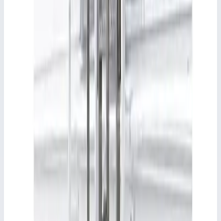
Длина лестницы
2,5 м
Ширина лестницы
42 см
Ширина траверсы
-
Глубина ступеней
3 см
Вес
4,2 кг
Документы
1
Инструкции, техпаспорта, сертификаты