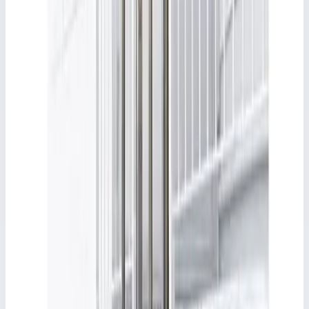
PDF товара
Описание
Односекционная приставная лестница Faraone 150.1 8
ступеней (глубина 3 см) S1250/E
Характеристики
📋
Общие сведения
Артикул
S1250/E
📋
Характеристики