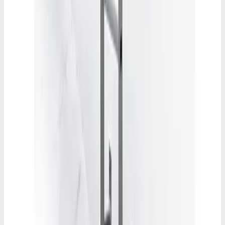
Аксессуар
FARAONE
Регулируемый стопорный крюк. Faraone P9/38
Арт.
P9/38
Регулируемый стопорный крюк. Faraone P9/38
3 896 ₽
Аксессуар
FARAONE
Набор коньковых крючков Faraone P10
Арт.
P10
Набор коньковых крючков Faraone P10
17 017 ₽
Аксессуар