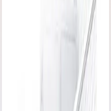
Односекционная приставная лестница
Faraone 150.1 8 ступеней (глубина 3 см)
S1250/E
Наличие и сроки поставки — по запросу
FARAONE
·
Односекционная лестница
Варианты серии
Выберите исполнение
6
вариантов · артикул указан на каждом
Арт.
S1200/E
7 ступеней
Рабочая высота 2,5 м · Масса 3,8 кг