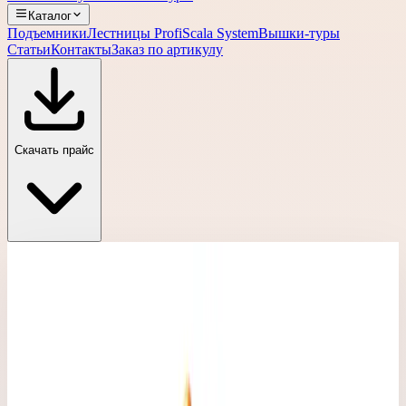
Каталог
Подъемники
Лестницы Profi
Scala System
Вышки-туры
Статьи
Контакты
Заказ по артикулу
Скачать прайс
Главная
›
Каталог
›
Вышки-туры Faraone
›
Вышки-туры Faraone Top Flex Safety
›
Вышка-тура Faraone Top Flex Safety 7,31 м (75x160 см)
L-73
Вышки-туры Faraone Top Flex Safety
Артикул:
L-73