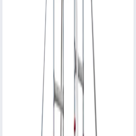
1,6 кг
2 870 ₽
Аксессуар
FARAONE
Лестничная площадка с люком Faraone 1,60 м
RB160E
Арт.
RB160E
Лестничная площадка с люком Faraone 1,60 м RB160E
Масса
13,5 кг
43 261 ₽
Аксессуар
FARAONE
Перекладина Faraone 1,60 м TR160.40