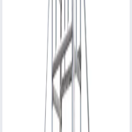
Аксессуар
FARAONE
Регулируемое колесо Faraone 125 мм R125REG
Арт.
R125REG
Регулируемое колесо Faraone 125 мм R125REG
10 252 ₽
Аксессуар
FARAONE
Короткое бортовое ограждение Faraone 0,75 м
TF75
Арт.
TF75
Короткое бортовое ограждение Faraone 0,75 м TF75
Масса