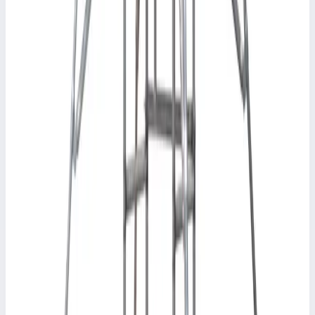
Арт.
P160S
Поручни для туры Faraone Top System Safety 1,6 м P160S
Размеры
1,6 м
42 031 ₽
Аксессуар
FARAONE
Стабилизатор Faraone STAB1.40
Арт.
STAB1.40
Стабилизатор Faraone STAB1.40
Масса
3,5 кг
14 557 ₽
Другие серии FARAONE