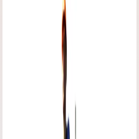
Вышка-тура Faraone Top Flex Safety
7,31 м (75x160 см) L-73
Наличие и сроки поставки — по запросу
FARAONE
·
Вышки-туры Faraone Top Flex Safety
Варианты серии
Выберите исполнение
7
вариантов · артикул указан на каждом
Арт.
L-23
75×160 ступ.
Рабочая высота 2,96 м · Масса 33 кг
Арт.
L-34