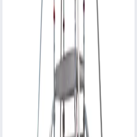
Арт.
TR160.40
Перекладина Faraone 1,60 м TR160.40
Масса
1,2 кг
6 561 ₽
Аксессуар
FARAONE
Узкая боковая сторона Faraone 2 м
(облегченная) F75200.40
Арт.
F75200.40
Узкая боковая сторона Faraone 2 м (облегченная) F75200.40
Масса
6.2 кг
30 139 ₽