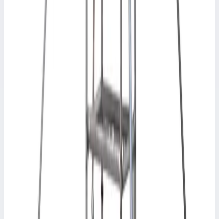
FARAONE
Вышка-тура Faraone TOP SYSTEM 7,4 м
(75x180 см) A1-74
Арт.
A1-74
Вышка-тура Faraone TOP SYSTEM 7,4 м (75x180 см) A1-74
Рабочая высота
8,4 м
Масса
174 кг
692 181 ₽
FARAONE
Вышка-тура Faraone TOP FLEX 5,39 м (75x160
см) S160-54
Арт.
S160-54