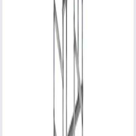
Общая высота туры
7,31 м
Высота платформы
6,00 м
Регулируемые колеса Ø
125 мм
Грузоподъемность
180 кг
Вес
140 кг
Документы
1
Инструкции, техпаспорта, сертификаты