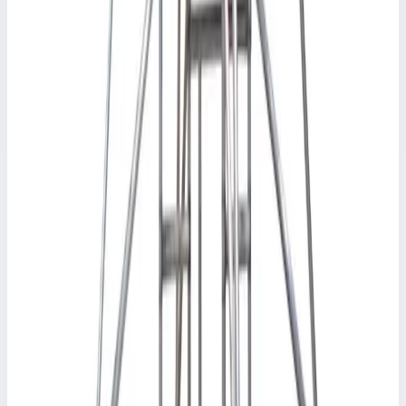
Аксессуар
FARAONE
Узкая боковая сторона Faraone 1 м
(облегченная) F75100.40
Арт.
F75100.40
Узкая боковая сторона Faraone 1 м (облегченная) F75100.40
Масса
3,7 кг
17 428 ₽
Аксессуар
FARAONE
Поручни для туры Faraone Top System Safety 1,6
м P160S