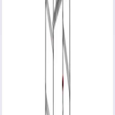
Скачать каталог (PDF, 648 KB)
Документ из карточки товара FARAONE
Брошюры
·
RU