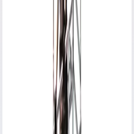
75×160 ступ.
Рабочая высота 8,00 м · Масса 140 кг
Арт.
L-82
75×160 ступ.
Рабочая высота 8,84 м · Масса 160 кг
Вышки-туры Faraone Top Flex Safety
Артикул:
L-73
Вышка-тура Faraone Top Flex Safety
7,31 м (75x160 см) L-73
Наличие и сроки поставки — по запросу
FARAONE
·
Вышки-туры Faraone Top Flex Safety
·
Вышки-туры
Faraone Top Flex Safety
Вышка-тура Faraone Top Flex Safety 7,31 м (75x160 см) L-73
Основные параметры