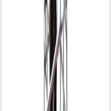
Рабочая высота
8,00 м
Производитель
Faraone
Страна производитель
Италия
Размер основы
75x160 см
Стоимость
770 503
₽
с НДС 22%
Добавить в корзину