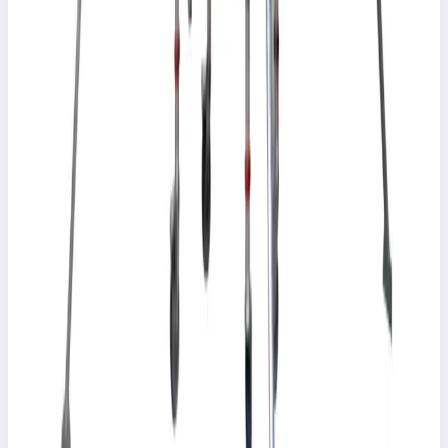
Вышка-тура Faraone TOP FLEX 5,39 м (75x160 см) S160-54
Рабочая высота
6,08 м
Масса
107 кг
398 373 ₽
FARAONE
Вышка-тура Faraone TOP FLEX 6,23 м (75x180
см) S180-63
Арт.
S180-63
Вышка-тура Faraone TOP FLEX 6,23 м (75x180 см) S180-63
Рабочая высота
6,92 м
Масса
130 кг
493 712 ₽