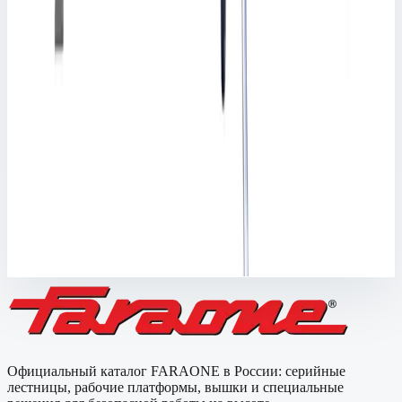
FARAONE
Вышка-тура Faraone TOP SYSTEM 7,03 м
(75x105 см) M-70
Арт.
M-70
Вышка-тура Faraone TOP SYSTEM 7,03 м (75x105 см) M-70
Рабочая высота
7,72 м
Масса
121 кг
669 423 ₽
Официальный каталог FARAONE в России: серийные
лестницы, рабочие платформы, вышки и специальные