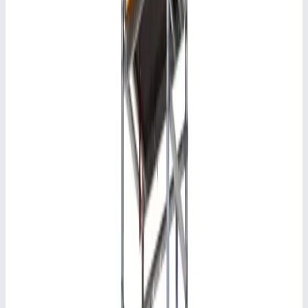
PDF товара
Описание
Вышка-тура Faraone Top Flex Safety 7,31 м (75x160 см) L-73
Характеристики
📋
Общие сведения
Артикул
L-73
📋
Характеристики